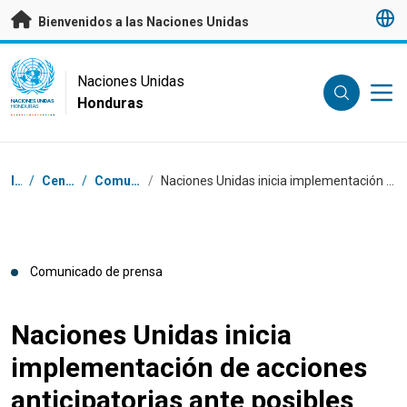
Saltar a contenido principal
Bienvenidos a las Naciones Unidas
UN Logo
Naciones Unidas
Honduras
NACIONES UNIDAS
HONDURAS
Coordenadas dentro de la ruta de navegación
Inicio
/
Centro de prensa
/
Comunicados de prensa
/
Naciones Unidas inicia implementación de acciones anticipatorias ante posibles afectaciones por pronóstico de sequía en Honduras
Comunicado de prensa
Naciones Unidas inicia
implementación de acciones
anticipatorias ante posibles