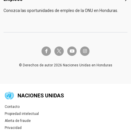
Emp
Conozca las oportunidades de empleo de la ONU en Honduras.
twitter-x
facebook-f
youtube
instagram
© Derechos de autor 2026 Naciones Unidas en Honduras
NACIONES UNIDAS
Contacto
Global U.N. menu
Propiedad intelectual
Alerta de fraude
Privacidad