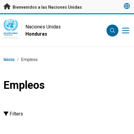
Saltar a contenido principal
Bienvenidos a las Naciones Unidas
UN Logo
Naciones Unidas
Honduras
NACIONES UNIDAS
HONDURAS
Coordenadas dentro de la ruta de navegación
Inicio
/
Empleos
Empleos
Filters