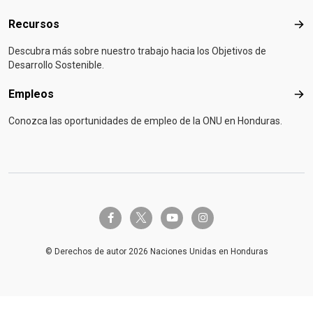
Recursos
Rec
Descubra más sobre nuestro trabajo hacia los Objetivos de
Desarrollo Sostenible.
Empleos
Emp
Conozca las oportunidades de empleo de la ONU en Honduras.
twitter-x
facebook-f
youtube
instagram
© Derechos de autor 2026 Naciones Unidas en Honduras