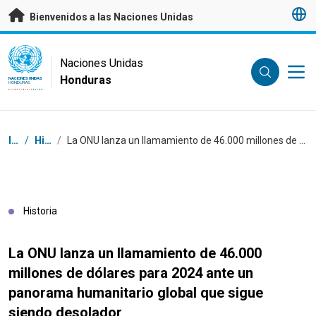
Saltar a contenido principal
Bienvenidos a las Naciones Unidas
UN Logo
Naciones Unidas
Honduras
NACIONES UNIDAS
HONDURAS
Coordenadas dentro de la ruta de navegación
Inicio
/
Historias
/
La ONU lanza un llamamiento de 46.000 millones de dólares para 2024 ante un panorama humanitario global que sigue siendo desolador
Historia
La ONU lanza un llamamiento de 46.000
millones de dólares para 2024 ante un
panorama humanitario global que sigue
siendo desolador