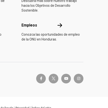
 de
Descubra más sobre nuestro trabajo
hacia los Objetivos de Desarrollo
Sostenible.
Empleos
Empleos
o
Conozca las oportunidades de empleo
de la ONU en Honduras.
twitter-x
facebook-f
youtube
instagram