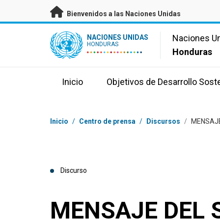
Saltar a contenido principal
Bienvenidos a las Naciones Unidas
UN Logo
Naciones U
NACIONES UNIDAS
HONDURAS
Honduras
Inicio
Objetivos de Desarrollo Sost
Coordenadas dentro de la ruta de navegación
Inicio
/
Centro de prensa
/
Discursos
/
MENSAJE
Discurso
MENSAJE DEL 