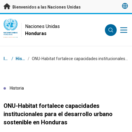
Saltar a contenido principal
Bienvenidos a las Naciones Unidas
UN Logo
Naciones Unidas
Honduras
NACIONES UNIDAS
HONDURAS
Coordenadas dentro de la ruta de navegación
Inicio
/
Historias
/
ONU-Habitat fortalece capacidades institucionales para el desarrollo urbano sostenible en Honduras
Historia
ONU-Habitat fortalece capacidades
institucionales para el desarrollo urbano
sostenible en Honduras