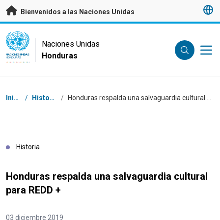
Saltar a contenido principal
Bienvenidos a las Naciones Unidas
UN Logo
Naciones Unidas
Honduras
NACIONES UNIDAS
HONDURAS
Coordenadas dentro de la ruta de navegación
Inicio
/
Historias
/
Honduras respalda una salvaguardia cultural para REDD +
Historia
Honduras respalda una salvaguardia cultural
para REDD +
03 diciembre 2019