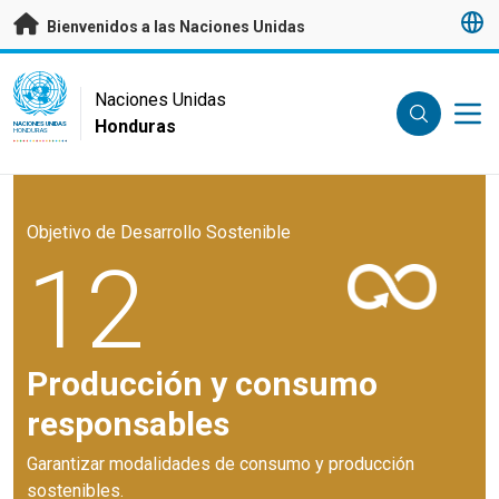
Saltar a contenido principal
Bienvenidos a las Naciones Unidas
UN Logo
Naciones Unidas
Honduras
NACIONES UNIDAS
HONDURAS
Objetivo de Desarrollo Sostenible
12
Producción y consumo
responsables
Garantizar modalidades de consumo y producción
sostenibles.