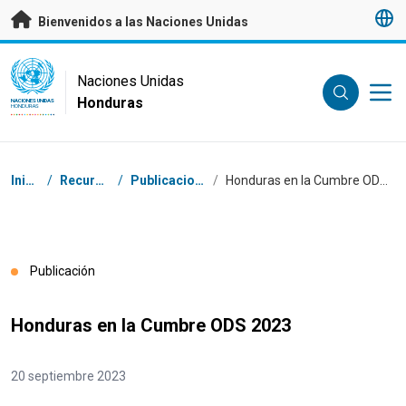
Saltar a contenido principal
Bienvenidos a las Naciones Unidas
UN Logo
Naciones Unidas
Honduras
NACIONES UNIDAS
HONDURAS
Coordenadas dentro de la ruta de navegación
Inicio
/
Recursos
/
Publicaciones
/
Honduras en la Cumbre ODS 2023
Publicación
Honduras en la Cumbre ODS 2023
20 septiembre 2023