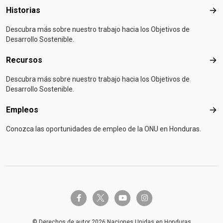
Historias
Hist
Descubra más sobre nuestro trabajo hacia los Objetivos de
Desarrollo Sostenible.
Recursos
Rec
Descubra más sobre nuestro trabajo hacia los Objetivos de
Desarrollo Sostenible.
Empleos
Emp
Conozca las oportunidades de empleo de la ONU en Honduras.
twitter-x
facebook-f
youtube
instagram
© Derechos de autor 2026 Naciones Unidas en Honduras