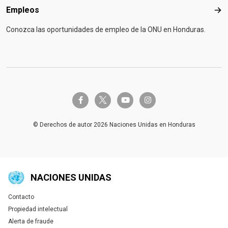
Empleos
Emp
Conozca las oportunidades de empleo de la ONU en Honduras.
twitter-x
facebook-f
youtube
instagram
© Derechos de autor 2026 Naciones Unidas en Honduras
NACIONES UNIDAS
Contacto
Global U.N. menu
Propiedad intelectual
Alerta de fraude